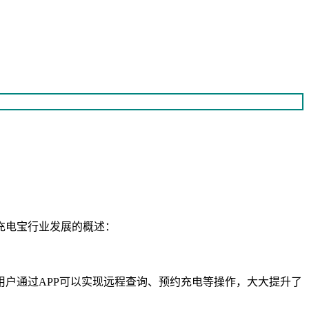
享充电宝行业发展的概述：
户通过APP可以实现远程查询、预约充电等操作，大大提升了