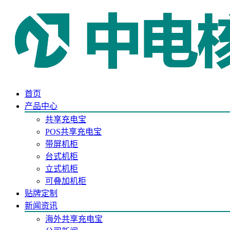
首页
产品中心
共享充电宝
POS共享充电宝
带屏机柜
台式机柜
立式机柜
可叠加机柜
贴牌定制
新闻资讯
海外共享充电宝