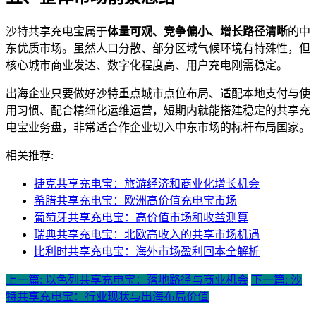
沙特共享充电宝属于
体量可观、竞争偏小、增长路径清晰
的中
东优质市场。虽然人口分散、部分区域气候环境有特殊性，但
核心城市商业发达、数字化程度高、用户充电刚需稳定。
出海企业只要做好沙特重点城市点位布局、适配本地支付与使
用习惯、配合精细化运维运营，短期内就能搭建稳定的共享充
电宝业务盘，非常适合作企业切入中东市场的标杆布局国家。
相关推荐:
捷克共享充电宝：旅游经济和商业化增长机会
希腊共享充电宝：欧洲高价值充电宝市场
葡萄牙共享充电宝：高价值市场和收益测算
瑞典共享充电宝：北欧高收入的共享市场机遇
比利时共享充电宝：海外市场盈利回本全解析
上一篇: 以色列共享充电宝：落地路径与商业机会
下一篇: 沙
特共享充电宝：行业现状与出海布局价值