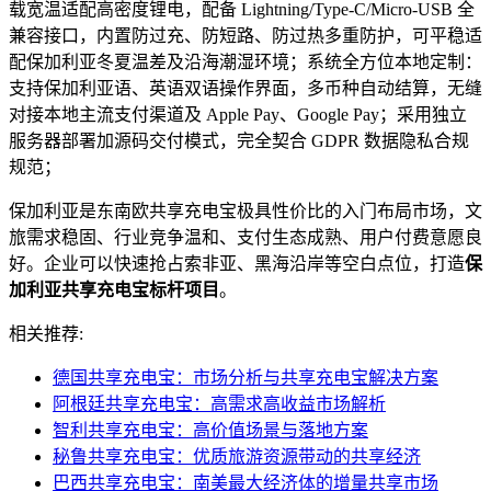
载宽温适配高密度锂电，配备 Lightning/Type‑C/Micro‑USB 全
兼容接口，内置防过充、防短路、防过热多重防护，可平稳适
配保加利亚冬夏温差及沿海潮湿环境；系统全方位本地定制：
支持保加利亚语、英语双语操作界面，多币种自动结算，无缝
对接本地主流支付渠道及 Apple Pay、Google Pay；采用独立
服务器部署加源码交付模式，完全契合 GDPR 数据隐私合规
规范；
保加利亚是东南欧共享充电宝极具性价比的入门布局市场，文
旅需求稳固、行业竞争温和、支付生态成熟、用户付费意愿良
好。企业可以快速抢占索非亚、黑海沿岸等空白点位，打造
保
加利亚共享充电宝标杆项目
。
相关推荐:
德国共享充电宝：市场分析与共享充电宝解决方案
阿根廷共享充电宝：高需求高收益市场解析
智利共享充电宝：高价值场景与落地方案
秘鲁共享充电宝：优质旅游资源带动的共享经济
巴西共享充电宝：南美最大经济体的增量共享市场