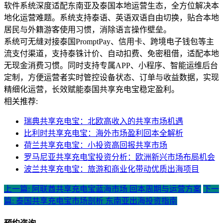
软件系统深度适配东南亚及泰国本地运营生态，全方位解决本
地化运营难题。系统支持泰语、英语双语自由切换，贴合本地
居民与外籍游客使用习惯，消除语言操作壁垒。
系统可无缝对接泰国PromptPay、信用卡、跨境电子钱包等主
流支付渠道，支持泰铢计价、自动扣费、免密租借，适配本地
无现金消费习惯。同时支持专属APP、小程序、智能运维后台
定制，方便运营者实时管控设备状态、订单与收益数据，实现
精细化运营，长效赋能泰国共享充电宝稳定盈利。
相关推荐:
瑞典共享充电宝：北欧高收入的共享市场机遇
比利时共享充电宝：海外市场盈利回本全解析
荷兰共享充电宝：小投资高回报共享市场
罗马尼亚共享充电宝投资分析：欧洲新兴市场布局机会
波兰共享充电宝：旅游和商业化带动优质出海项目
上一篇: 阿联酋共享充电宝蓝海市场 回本周期与运营方案
下一
篇: 泰国共享充电宝市场剖析 东南亚出海投资指南