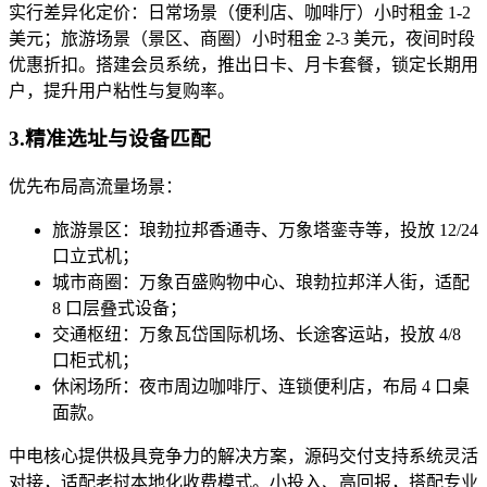
实行差异化定价：日常场景（便利店、咖啡厅）小时租金 1-2
美元；旅游场景（景区、商圈）小时租金 2-3 美元，夜间时段
优惠折扣。搭建会员系统，推出日卡、月卡套餐，锁定长期用
户，提升用户粘性与复购率。
3.精准选址与设备匹配
优先布局高流量场景：
旅游景区：琅勃拉邦香通寺、万象塔銮寺等，投放 12/24
口立式机；
城市商圈：万象百盛购物中心、琅勃拉邦洋人街，适配
8 口层叠式设备；
交通枢纽：万象瓦岱国际机场、长途客运站，投放 4/8
口柜式机；
休闲场所：夜市周边咖啡厅、连锁便利店，布局 4 口桌
面款。
中电核心提供极具竞争力的解决方案，源码交付支持系统灵活
对接，适配老挝本地化收费模式。小投入、高回报，搭配专业