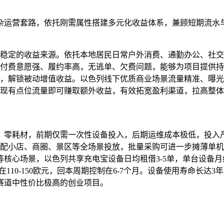
杂运营套路，依托刚需属性搭建多元化收益体系，兼顾短期流水
稳定的收益来源。依托本地居民日常户外消费、通勤办公、社交
付费意愿强、履约率高，无逃单、欠费问题，能够为项目提供持
，解锁被动增值收益。以色列线下优质商业场景流量精准、曝光
现有点位流量即可赚取额外收益，有效拓宽盈利渠道，拉高整体
、零耗材，前期仅需一次性设备投入，后期运维成本极低，投入
，适配小店、商圈、景区等全场景投放，批量采购可进一步摊薄单
心场景，以色列共享充电宝设备日均租借3-5单，单台设备月纯收益
110-150欧元，回本周期控制在6-7个月。设备使用寿命长
赛道中性价比极高的创业项目。