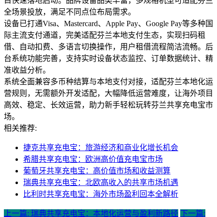
目快速落地启动。品牌设备品类丰富，多规格机型可适配芬兰
全场景投放，满足不同点位布局需求。
设备已打通Visa、Mastercard、Apple Pay、Google Pay等多种国
际主流支付通道，完美适配芬兰本地支付生态，实现扫码租
借、自动扣费、多语言切换操作，用户租借流程简洁流畅。后
台系统功能完善，支持实时设备状态监控、订单数据统计、精
准收益分析。
系统全面兼容多币种结算与本地支付对接，适配芬兰本地化运
营规则，无需额外开发适配，大幅降低运营难度，让海外项目
高效、稳定、长效运营，助力新手轻松玩转芬兰共享充电宝市
场。
相关推荐:
捷克共享充电宝：旅游经济和商业化增长机会
希腊共享充电宝：欧洲高价值充电宝市场
葡萄牙共享充电宝：高价值市场和收益测算
瑞典共享充电宝：北欧高收入的共享市场机遇
比利时共享充电宝：海外市场盈利回本全解析
上一篇: 瑞典共享充电宝：本地化运营与盈利新路径
下一篇: