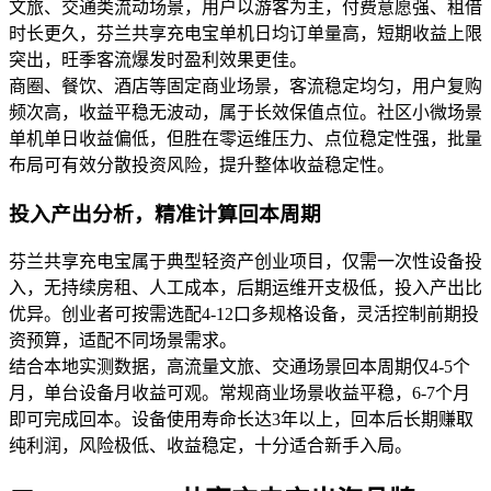
文旅、交通类流动场景，用户以游客为主，付费意愿强、租借
时长更久，芬兰共享充电宝单机日均订单量高，短期收益上限
突出，旺季客流爆发时盈利效果更佳。
商圈、餐饮、酒店等固定商业场景，客流稳定均匀，用户复购
频次高，收益平稳无波动，属于长效保值点位。社区小微场景
单机单日收益偏低，但胜在零运维压力、点位稳定性强，批量
布局可有效分散投资风险，提升整体收益稳定性。
投入产出分析，精准计算回本周期
芬兰共享充电宝属于典型轻资产创业项目，仅需一次性设备投
入，无持续房租、人工成本，后期运维开支极低，投入产出比
优异。创业者可按需选配4-12口多规格设备，灵活控制前期投
资预算，适配不同场景需求。
结合本地实测数据，高流量文旅、交通场景回本周期仅4-5个
月，单台设备月收益可观。常规商业场景收益平稳，6-7个月
即可完成回本。设备使用寿命长达3年以上，回本后长期赚取
纯利润，风险极低、收益稳定，十分适合新手入局。