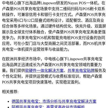
中电核心旗下出海品牌Litapower研发的Nayax POS一体机，在
卢森堡POS共享充电宝场景中支持二维码扫码与POS刷卡双系
统操作，可兼容信用卡和银行卡支付方式。卢森堡POS共享充
电宝采用6口与12口层叠式结构设计，适配餐饮、酒店及商业
综合体等多样化场景。通过硬件结构优化、快充升级、双面屏
展示及全球支付体系融合，使卢森堡POS共享充电宝具备更强
竞争力。共享充电宝POS机和智能充电桩POS支付设备的协同
应用，可在小型门店与大型商圈之间灵活部署，而POS机共享
充电宝一体机提升运营效率与收益能力。
在欧洲共享经济市场中，中电核心旗下Litapower共享充电宝
出海品牌正迅速成长为卢森堡POS共享充电宝领域的重要力
量。我们提供
软硬件一体化解决方案
、
共享充电宝贴牌
服务及
个性化定制，并提供运营模式与收费标准培训，帮助卢森堡
POS共享充电宝项目快速落地，实现稳定盈利。
相关推荐:
德国共享充电宝：市场分析与共享充电宝解决方案
阿根廷共享充电宝：高需求高收益市场解析