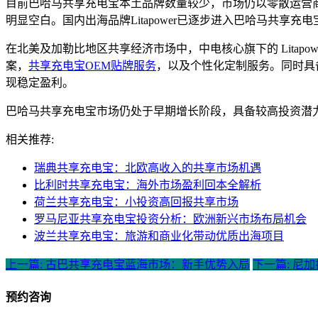
目前巴哈马共享充电宝本土品牌数量较少，市场仍以零散运营
明显空白。国内出海品牌Litapower已逐步进入巴哈马共
在北美及加勒比地区共享经济市场中，中电核心旗下的 Lita
案，
共享充电宝OEM贴牌服务
，以及个性化定制服务。同时具
现稳定盈利。
巴哈马共享充电宝市场仍处于早期增长阶段，具备较高投资潜
相关推荐:
瑞典共享充电宝：北欧高收入的共享市场机遇
比利时共享充电宝：海外市场盈利回本全解析
荷兰共享充电宝：小投资高回报共享市场
罗马尼亚共享充电宝投资分析：欧洲新兴市场布局机会
波兰共享充电宝：旅游和商业化带动优质出海项目
上一篇: 古巴共享充电宝蓝海市场：新手优势入局
下一篇: 尼
预约咨询