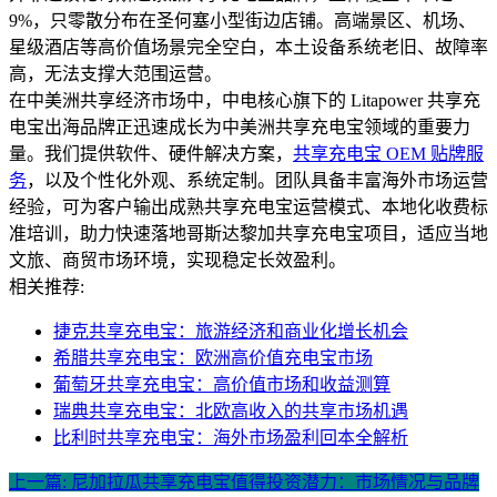
9%，只零散分布在圣何塞小型街边店铺。高端景区、机场、
星级酒店等高价值场景完全空白，本土设备系统老旧、故障率
高，无法支撑大范围运营。
在中美洲共享经济市场中，中电核心旗下的 Litapower 共享充
电宝出海品牌正迅速成长为中美洲共享充电宝领域的重要力
量。我们提供软件、硬件解决方案，
共享充电宝 OEM 贴牌服
务
，以及个性化外观、系统定制。团队具备丰富海外市场运营
经验，可为客户输出成熟共享充电宝运营模式、本地化收费标
准培训，助力快速落地哥斯达黎加共享充电宝项目，适应当地
文旅、商贸市场环境，实现稳定长效盈利。
相关推荐:
捷克共享充电宝：旅游经济和商业化增长机会
希腊共享充电宝：欧洲高价值充电宝市场
葡萄牙共享充电宝：高价值市场和收益测算
瑞典共享充电宝：北欧高收入的共享市场机遇
比利时共享充电宝：海外市场盈利回本全解析
上一篇: 尼加拉瓜共享充电宝值得投资潜力：市场情况与品牌