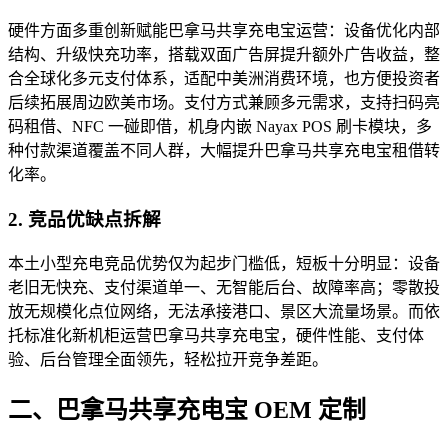
硬件方面多重创新赋能巴拿马共享充电宝运营：设备优化内部
结构、升级快充功率，搭载双面广告屏提升额外广告收益，整
合全球化多元支付体系，适配中美洲消费环境，也方便投资者
后续拓展周边欧美市场。支付方式兼顾多元需求，支持扫码亮
码租借、NFC 一碰即借，机身内嵌 Nayax POS 刷卡模块，多
种付款渠道覆盖不同人群，大幅提升巴拿马共享充电宝租借转
化率。
2. 竞品优缺点拆解
本土小型充电竞品优势仅为起步门槛低，短板十分明显：设备
老旧无快充、支付渠道单一、无智能后台、故障率高；零散投
放无规模化点位网络，无法承接港口、景区大流量场景。而依
托标准化新机柜运营巴拿马共享充电宝，硬件性能、支付体
验、后台管理全面领先，轻松拉开竞争差距。
二、巴拿马共享充电宝 OEM 定制