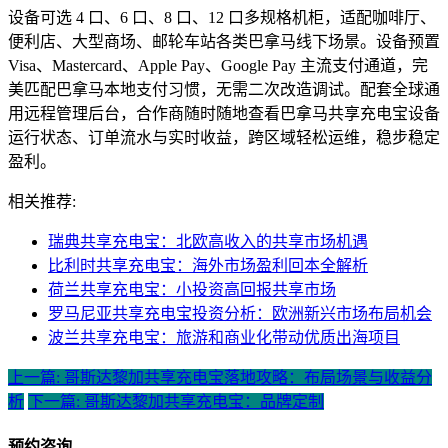
设备可选 4 口、6 口、8 口、12 口多规格机柜，适配咖啡厅、
便利店、大型商场、邮轮车站各类巴拿马线下场景。设备预置
Visa、Mastercard、Apple Pay、Google Pay 主流支付通道，完
美匹配巴拿马本地支付习惯，无需二次改造调试。配套全球通
用远程管理后台，合作商随时随地查看巴拿马共享充电宝设备
运行状态、订单流水与实时收益，跨区域轻松运维，稳步稳定
盈利。
相关推荐:
瑞典共享充电宝：北欧高收入的共享市场机遇
比利时共享充电宝：海外市场盈利回本全解析
荷兰共享充电宝：小投资高回报共享市场
罗马尼亚共享充电宝投资分析：欧洲新兴市场布局机会
波兰共享充电宝：旅游和商业化带动优质出海项目
上一篇: 哥斯达黎加共享充电宝落地攻略：布局场景与收益分
析
下一篇: 哥斯达黎加共享充电宝：品牌定制
预约咨询