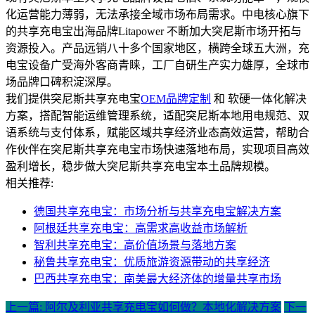
化运营能力薄弱，无法承接全域市场布局需求。中电核心旗下
的共享充电宝出海品牌Litapower 不断加大突尼斯市场开拓与
资源投入。产品远销八十多个国家地区，横跨全球五大洲，充
电宝设备广受海外客商青睐，工厂自研生产实力雄厚，全球市
场品牌口碑积淀深厚。
我们提供突尼斯共享充电宝
OEM品牌定制
和 软硬一体化解决
方案，搭配智能运维管理系统，适配突尼斯本地用电规范、双
语系统与支付体系，赋能区域共享经济业态高效运营，帮助合
作伙伴在突尼斯共享充电宝市场快速落地布局，实现项目高效
盈利增长，稳步做大突尼斯共享充电宝本土品牌规模。
相关推荐:
德国共享充电宝：市场分析与共享充电宝解决方案
阿根廷共享充电宝：高需求高收益市场解析
智利共享充电宝：高价值场景与落地方案
秘鲁共享充电宝：优质旅游资源带动的共享经济
巴西共享充电宝：南美最大经济体的增量共享市场
上一篇: 阿尔及利亚共享充电宝如何做？本地化解决方案
下一