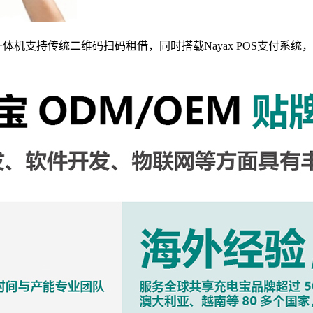
x pos一体机支持传统二维码扫码租借，同时搭载Nayax POS支