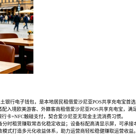
k Pay本土银行电子钱包，是本地居民租借爱沙尼亚POS共享充电
转账，适配入境欧美游客、外籍客商租借爱沙尼亚POS共享充电宝，
卡、本地银行卡+NFC触碰支付，契合爱沙尼亚无现金主流消费习惯。
备分时租赁赚取常态化稳定收益；设备标配高清显示屏，可承接
收模式打造多元化收益体系，助力运营商轻松稳健赚取运营收益