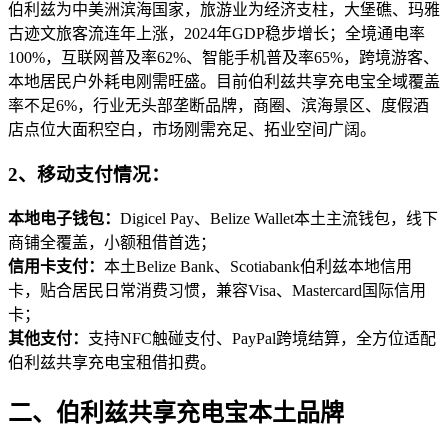
伯利兹为中美洲滨海国家，旅游业为经济支柱，大堡礁、玛雅
古迹文旅客流连年上涨，2024年GDP稳步增长；全境通电率
100%，互联网普及率62%、智能手机普及率65%，跨境游客、
本地居民户外耗电刚需旺盛。目前伯利兹共享充电宝全域覆盖
率不足6%，行业无头部垄断品牌，商圈、滨海景区、度假酒
店点位大面积空白，市场刚需充足、拓业空间广阔。
2、移动支付情况：
本地电子钱包：
Digicel Pay、Belize Wallet本土主流钱包，线下
商铺全覆盖，小额租借首选；
信用卡支付：
本土Belize Bank、Scotiabank伯利兹本地信用
卡，贴合居民日常消费习惯，兼容Visa、Mastercard国际信用
卡；
其他支付：
支持NFC触碰支付、PayPal跨境结算，全方位适配
伯利兹共享充电宝租借扣费。
二、伯利兹共享充电宝本土品牌