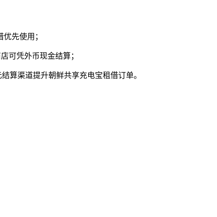
借优先使用；
外商店可凭外币现金结算；
，多元结算渠道提升朝鲜共享充电宝租借订单。