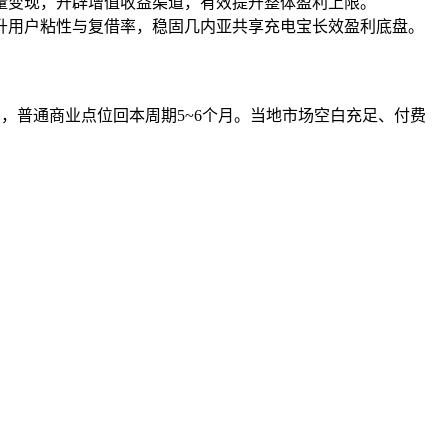
流量变现，开辟增值收益渠道，有效提升整体盈利上限。
提升用户粘性与复借率，稳固几内亚共享充电宝长效盈利底盘。
，普通商业点位回本周期5~6个月。当地市场空白充足、付费