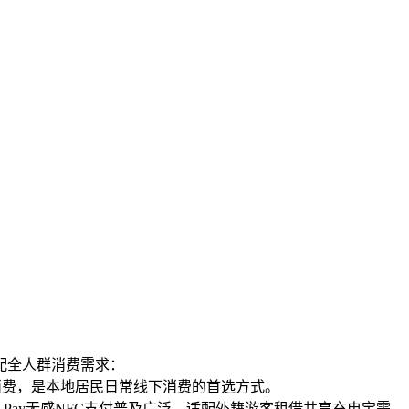
配全人群消费需求：
账消费，是本地居民日常线下消费的首选方式。
、Google Pay无感NFC支付普及广泛，适配外籍游客租借共享充电宝需