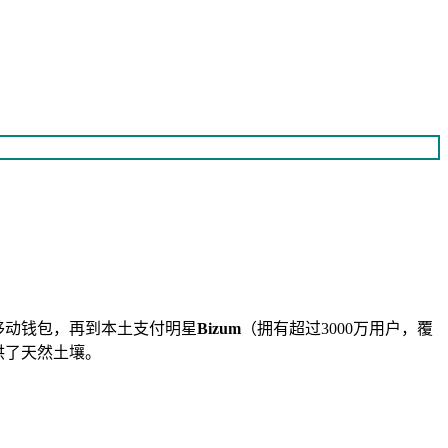
ay等移动钱包，再到本土支付明星
Bizum
（拥有超过3000万用户，覆
供了天然土壤。