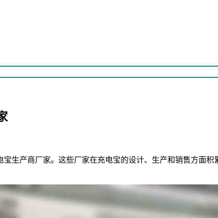
家
电宝生产商厂家。这些厂家在充电宝的设计、生产和销售方面积