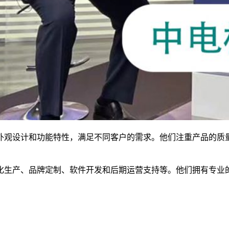
外观设计和功能特性，满足不同客户的需求。他们注重产品的质
化生产、品牌定制、软件开发和后期运营支持等。他们拥有专业