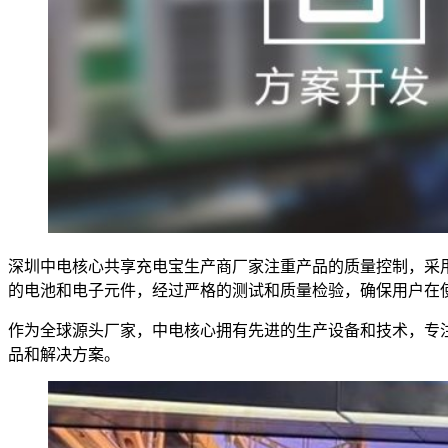
深圳中电核心共享充电宝生产商厂家注重产品的质量控制，采
的电池和电子元件，经过严格的测试和质量检验，确保用户在
作为全球源头厂家，中电核心拥有先进的生产设备和技术，专
品和解决方案。