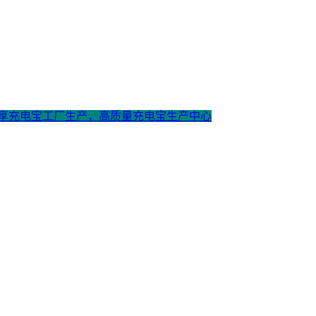
共享充电宝工厂生产，高质量充电宝生产中心