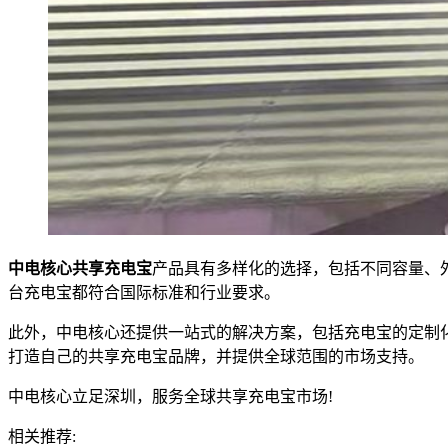
中电核心共享充电宝
产品具有多样化的选择，包括不同容量、
台充电宝都符合国际标准和行业要求。
此外，中电核心还提供一站式的解决方案，包括充电宝的定制
打造自己的共享充电宝品牌，并提供全球范围的市场支持。
中电核心立足深圳，服务全球共享充电宝市场!
相关推荐: