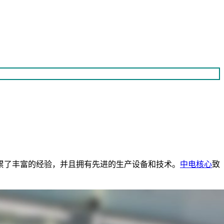
累了丰富的经验，并且拥有先进的生产设备和技术。
中电核心
致