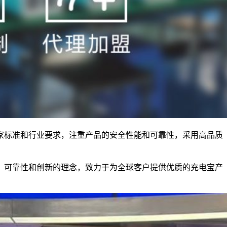
家标准和行业要求，注重产品的安全性能和可靠性，采用高品质
、可靠性和创新的理念，致力于为全球客户提供优质的充电宝产