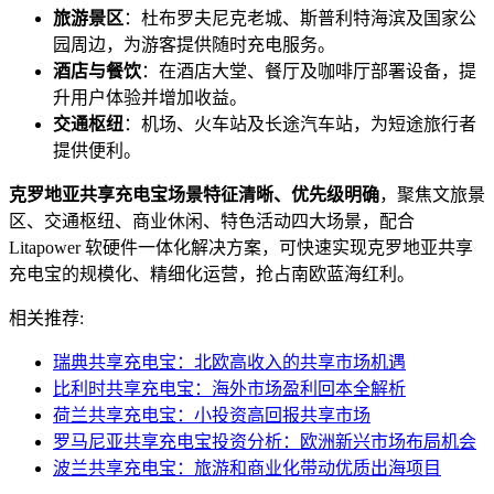
旅游景区
：杜布罗夫尼克老城、斯普利特海滨及国家公
园周边，为游客提供随时充电服务。
酒店与餐饮
：在酒店大堂、餐厅及咖啡厅部署设备，提
升用户体验并增加收益。
交通枢纽
：机场、火车站及长途汽车站，为短途旅行者
提供便利。
克罗地亚共享充电宝场景特征清晰、优先级明确
，聚焦文旅景
区、交通枢纽、商业休闲、特色活动四大场景，配合
Litapower 软硬件一体化解决方案，可快速实现克罗地亚共享
充电宝的规模化、精细化运营，抢占南欧蓝海红利。
相关推荐:
瑞典共享充电宝：北欧高收入的共享市场机遇
比利时共享充电宝：海外市场盈利回本全解析
荷兰共享充电宝：小投资高回报共享市场
罗马尼亚共享充电宝投资分析：欧洲新兴市场布局机会
波兰共享充电宝：旅游和商业化带动优质出海项目