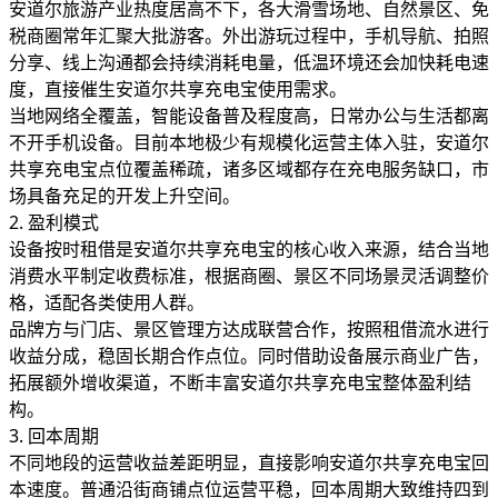
安道尔旅游产业热度居高不下，各大滑雪场地、自然景区、免
税商圈常年汇聚大批游客。外出游玩过程中，手机导航、拍照
分享、线上沟通都会持续消耗电量，低温环境还会加快耗电速
度，直接催生安道尔共享充电宝使用需求。
当地网络全覆盖，智能设备普及程度高，日常办公与生活都离
不开手机设备。目前本地极少有规模化运营主体入驻，安道尔
共享充电宝点位覆盖稀疏，诸多区域都存在充电服务缺口，市
场具备充足的开发上升空间。
2. 盈利模式
设备按时租借是安道尔共享充电宝的核心收入来源，结合当地
消费水平制定收费标准，根据商圈、景区不同场景灵活调整价
格，适配各类使用人群。
品牌方与门店、景区管理方达成联营合作，按照租借流水进行
收益分成，稳固长期合作点位。同时借助设备展示商业广告，
拓展额外增收渠道，不断丰富安道尔共享充电宝整体盈利结
构。
3. 回本周期
不同地段的运营收益差距明显，直接影响安道尔共享充电宝回
本速度。普通沿街商铺点位运营平稳，回本周期大致维持四到