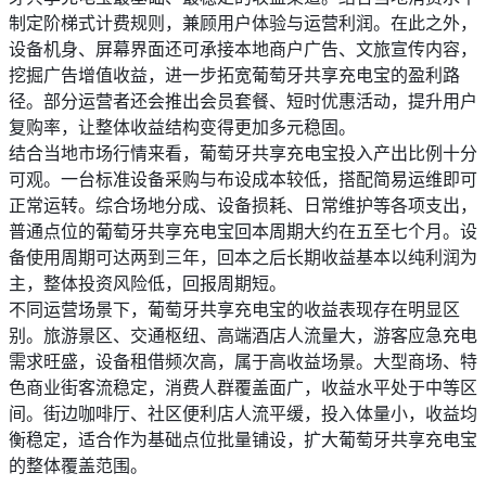
制定阶梯式计费规则，兼顾用户体验与运营利润。在此之外，
设备机身、屏幕界面还可承接本地商户广告、文旅宣传内容，
挖掘广告增值收益，进一步拓宽葡萄牙共享充电宝的盈利路
径。部分运营者还会推出会员套餐、短时优惠活动，提升用户
复购率，让整体收益结构变得更加多元稳固。
结合当地市场行情来看，葡萄牙共享充电宝投入产出比例十分
可观。一台标准设备采购与布设成本较低，搭配简易运维即可
正常运转。综合场地分成、设备损耗、日常维护等各项支出，
普通点位的葡萄牙共享充电宝回本周期大约在五至七个月。设
备使用周期可达两到三年，回本之后长期收益基本以纯利润为
主，整体投资风险低，回报周期短。
不同运营场景下，葡萄牙共享充电宝的收益表现存在明显区
别。旅游景区、交通枢纽、高端酒店人流量大，游客应急充电
需求旺盛，设备租借频次高，属于高收益场景。大型商场、特
色商业街客流稳定，消费人群覆盖面广，收益水平处于中等区
间。街边咖啡厅、社区便利店人流平缓，投入体量小，收益均
衡稳定，适合作为基础点位批量铺设，扩大葡萄牙共享充电宝
的整体覆盖范围。