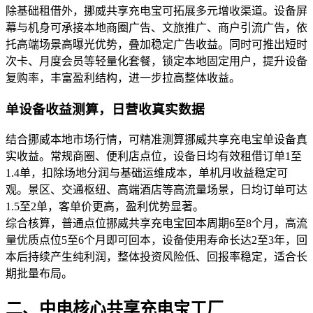
除基础租借外，挪威共享充电宝可拓展多元增收渠道。设备屏
幕与机身可承接本地商圈广告、文旅推广、商户引流广告，依
托高端场景高曝光优势，叠加稳定广告收益。同时可推出短时
次卡、月度会员等轻量化套餐，锁定本地固定用户，提升设备
复购率，丰富盈利结构，进一步拉高整体收益。
单设备收益测算，日营收真实数据
结合挪威本地市场行情，可精准测算挪威共享充电宝单设备真
实收益。常规商圈、便利店点位，设备日均有效租借订单1至
1.4单，扣除场地分润与基础运维成本，单机月收益稳定可
观。景区、交通枢纽、高端酒店等高流量场景，日均订单可达
1.5至2单，客单价更高，盈利优势显著。
综合核算，普通点位挪威共享充电宝回本周期6至8个月，高流
量优质点位5至6个月即可回本，设备使用寿命长达2至3年，回
本后持续产生纯利润，整体投资风险低、回报率稳定，适合长
期批量布局。
二、中电核心共享充电宝工厂