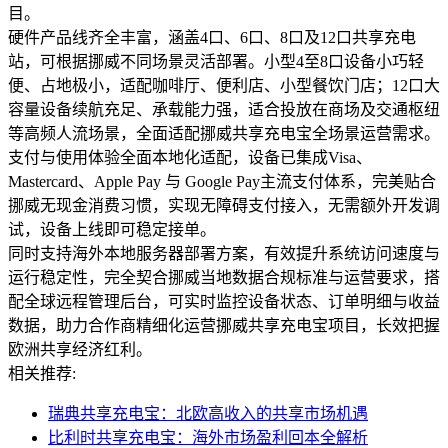
目。
硬件产品线齐全丰富，涵盖4口、6口、8口及12口共享充电
站，可根据挪威不同场景灵活部署。小型4至8口设备小巧轻
便、占地极小，适配咖啡厅、便利店、小型餐饮门店；12口大
容量设备续航充足、承载能力强，适合投放在商场及交通枢纽
等高频人流场景，全面适配挪威共享充电宝全场景运营需求。
支付与使用体验全面本地化适配，设备已集成Visa、
Mastercard、Apple Pay 与 Google Pay主流支付体系，完美贴合
挪威无现金消费习惯，实现无障碍支付接入，无需额外开发调
试，设备上线即可稳定接单。
同时支持海外本地服务器部署方案，有效提升系统访问速度与
运行稳定性，完全契合挪威当地数据合规标准与运营要求，搭
配全球远程管理后台，可实时监控设备状态、订单明细与收益
数据，助力合作商精细化运营挪威共享充电宝项目，长效把握
欧洲共享经济红利。
相关推荐:
瑞典共享充电宝：北欧高收入的共享市场机遇
比利时共享充电宝：海外市场盈利回本全解析