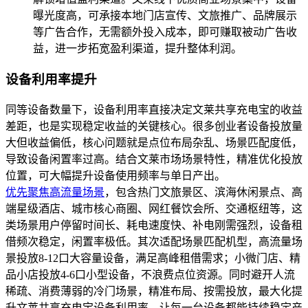
曝光度高，可承接本地门店宣传、文旅推广、品牌展示
等广告合作，无需额外投入成本，即可赚取被动广告收
益，进一步拓宽盈利渠道，提升整体利润。
设备利用率提升
同等设备数量下，设备利用率直接决定文莱共享充电宝的收益
差距，也是实现稳定收益的关键核心。很多创业者设备投放量
大但收益偏低，核心问题就是点位布局杂乱、场景匹配度低，
导致设备闲置率过高。结合文莱市场场景特性，精准优化投放
位置，可大幅提升设备使用频率与单日产出。
优先聚焦高流量场景
，包含热门文旅景区、滨海休闲景点、高
端星级酒店、城市核心商圈、网红餐饮会所、交通枢纽等，这
类场景用户停留时间长、耗电速度快、补电刚需强烈，设备租
借频次稳定，闲置率极低。其次适配场景匹配机型，高流量场
景投放8-12口大容量设备，满足高峰租借需求；小微门店、精
品小店投放4-6口小型设备，不浪费点位资源。同时避开人流
稀疏、消费薄弱的冷门场景，精准布局、按需投放，最大化提
升文莱共享充电宝设备利用率，让每一台设备都能持续稳定产