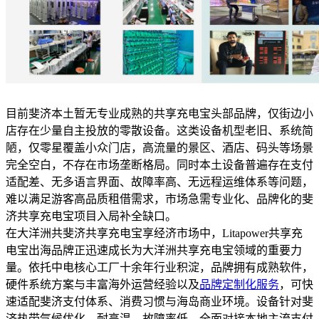
目前斐济本土暂无专业成熟的共享充电宝头部品牌，仅街边小
店存在少量自主投放的零散设备。这类设备机型老旧、系统简
陋，仅零星覆盖小众门店，高流量的景区、酒店、码头等场景
完全空白，不存在市场垄断格局。同时本土设备普遍存在支付
适配差、无多语言界面、故障率高、无远程运维体系等问题，
难以满足游客高品质租借需求，市场急需专业化、品牌化的斐
济共享充电宝项目入局补全缺口。
在大洋洲共斐济共享充电宝享经济市场中，Litapower共享充
电宝出海品牌正迅速成长为大洋洲共享充电宝领域的重要力
量。依托中电核心工厂十余年行业积淀，品牌拥有成熟软件，
硬件系统方案与丰富海外运营经验以及
品牌定制化服务
，可快
速适配斐济支付体系、消费习惯与海岛商业环境。设备针对斐
济热带气候优化，耐高温、故障率低，全面对接本地主流支付