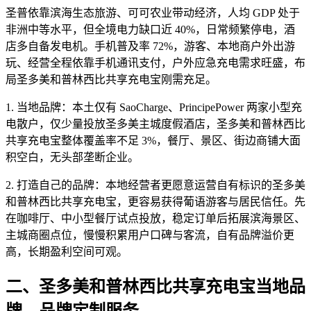
圣普依靠滨海生态旅游、可可农业带动经济，人均 GDP 处于
非洲中等水平，但全境电力缺口近 40%，日常频繁停电，酒
店多自备发电机。手机普及率 72%，游客、本地商户外出游
玩、经营全程依靠手机通讯支付，户外应急充电需求旺盛，布
局圣多美和普林西比共享充电宝刚需充足。
1. 当地品牌：本土仅有 SaoCharge、PrincipePower 两家小型充
电散户，仅少量投放圣多美主城度假酒店，圣多美和普林西比
共享充电宝整体覆盖率不足 3%，餐厅、景区、街边商铺大面
积空白，无头部垄断企业。
2. 打造自己的品牌：本地经营者更愿意运营自有标识的圣多美
和普林西比共享充电宝，更容易获得葡语游客与居民信任。先
在咖啡厅、中小型餐厅试点投放，稳定订单后拓展滨海景区、
主城商圈点位，慢慢积累用户口碑与客流，自有品牌溢价更
高，长期盈利空间可观。
二、圣多美和普林西比共享充电宝当地品
牌、品牌定制服务