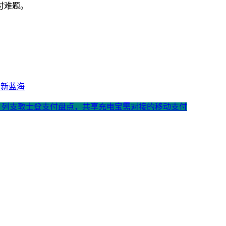
付难题。
亿新蓝海
: 列支敦士登支付盘点，共享充电宝需对接的移动支付