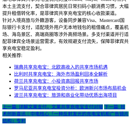
本土主流支付，契合菲律宾居民日常扫码小额消费习惯，大幅
提升租借转化率，是菲律宾共享充电宝的核心收款渠道。
针对入境商旅与外籍游客，设备同步兼容Visa、Mastercard国
际银行卡支付，适配境外用户无本地钱包的租借痛点，覆盖机
场、海岛景区、高端商圈等涉外高频场景。多支付渠道并行适
配菲律宾全场景运营需求，有效规避支付流失，保障菲律宾共
享充电宝稳定盈利。
相关推荐:
瑞典共享充电宝：北欧高收入的共享市场机遇
比利时共享充电宝：海外市场盈利回本全解析
荷兰共享充电宝：小投资高回报共享市场
罗马尼亚共享充电宝投资分析：欧洲新兴市场布局机会
波兰共享充电宝：旅游和商业化带动优质出海项目
上一篇: 详解文莱支付，文莱共享充电宝支付对接
下一篇: 技
术创新喜讯｜中电核心「一种反射发光的充电宝机柜广告镜片
结构」专利