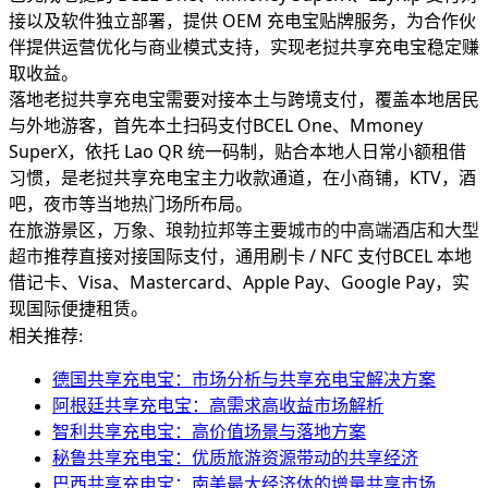
接以及软件独立部署，提供 OEM 充电宝贴牌服务，为合作伙
伴提供运营优化与商业模式支持，实现老挝共享充电宝稳定赚
取收益。
落地老挝共享充电宝需要对接本土与跨境支付，覆盖本地居民
与外地游客，首先本土扫码支付BCEL One、Mmoney
SuperX，依托 Lao QR 统一码制，贴合本地人日常小额租借
习惯，是老挝共享充电宝主力收款通道，在小商铺，KTV，酒
吧，夜市等当地热门场所布局。
在旅游景区，
万象、琅勃拉邦等主要城市的中高端酒店和大型
推荐直接对接国际支付，通用刷卡 / NFC 支付BCEL 本地
超市
借记卡、Visa、Mastercard、Apple Pay、Google Pay，实
现国际便捷租赁。
相关推荐:
德国共享充电宝：市场分析与共享充电宝解决方案
阿根廷共享充电宝：高需求高收益市场解析
智利共享充电宝：高价值场景与落地方案
秘鲁共享充电宝：优质旅游资源带动的共享经济
巴西共享充电宝：南美最大经济体的增量共享市场