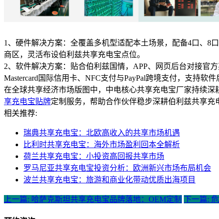
1、硬件解决方案：全覆盖多机型适配本土场景，配备4口、8口
商区，灵活布设伯利兹共享充电宝点位。
2、软件解决方案：贴合伯利兹国情，APP、网页后台对接官方英语
Mastercard国际信用卡、NFC支付与PayPal跨境支付，支持
在全球共享经济市场版图中，中电核心共享充电宝厂家持续深
享充电宝贴牌
定制服务，帮助合作伙伴稳步深耕伯利兹共享充
相关推荐:
瑞典共享充电宝：北欧高收入的共享市场机遇
比利时共享充电宝：海外市场盈利回本全解析
荷兰共享充电宝：小投资高回报共享市场
罗马尼亚共享充电宝投资分析：欧洲新兴市场布局机会
波兰共享充电宝：旅游和商业化带动优质出海项目
上一篇: 哈萨克斯坦共享充电宝品牌落地：OEM定制
下一篇: